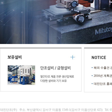
해외 수출건 관
2016년 계획
대진단조 홈페
대진단조(주) 주소. 부산광역시 강서구 미음동 1549-1(강서구 미음산단로 425) Tel. 051-303-063